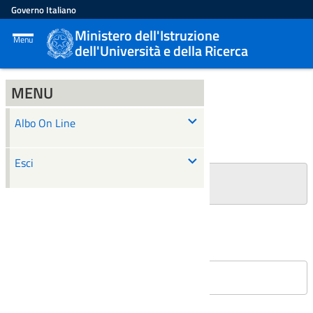
Governo Italiano
Ministero dell'Istruzione
Menu
dell'Università e della Ricerca
MENU
ALBO ON LINE
Albo On Line
Ricerca
Esci
+
Filtri Ricerca
Affissioni in corso
Nessun atto è stato trovato.