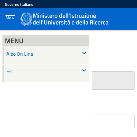
Governo Italiano
Ministero dell'Istruzione
Menu
dell'Università e della Ricerca
MENU
ALBO ON LINE
Albo On Line
Ricerca
Esci
+
Filtri Ricerca
Affissioni in corso
Nessun atto è stato trovato.