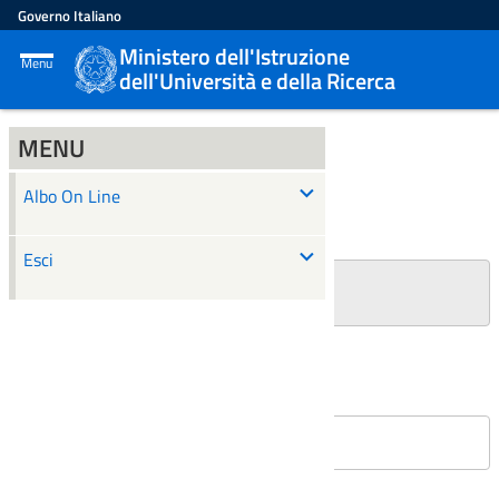
Governo Italiano
Ministero dell'Istruzione
Menu
dell'Università e della Ricerca
MENU
ALBO ON LINE
Albo On Line
Ricerca
Esci
+
Filtri Ricerca
Affissioni in corso
Nessun atto è stato trovato.