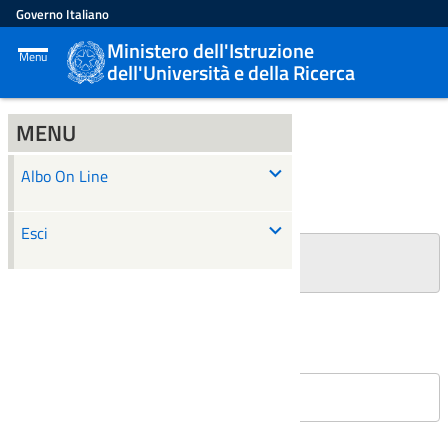
Governo Italiano
Ministero dell'Istruzione
Menu
dell'Università e della Ricerca
MENU
ALBO ON LINE
Albo On Line
Ricerca
Esci
+
Filtri Ricerca
Affissioni in corso
Nessun atto è stato trovato.