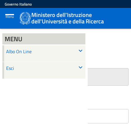
Governo Italiano
Ministero dell'Istruzione
Menu
dell'Università e della Ricerca
MENU
ALBO ON LINE
Albo On Line
Ricerca
Esci
+
Filtri Ricerca
Affissioni in corso
Nessun atto è stato trovato.