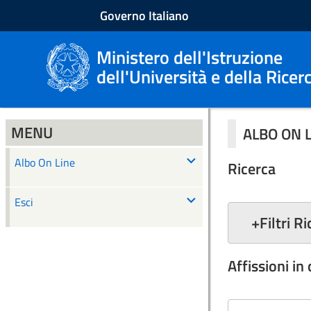
Governo Italiano
Ministero dell'Istruzione
dell'Università e della Ricer
MENU
ALBO ON 
Albo On Line
Ricerca
Esci
+
Filtri R
Affissioni in