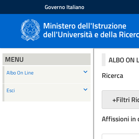
Governo Italiano
Ministero dell'Istruzione
dell'Università e della Ricer
MENU
ALBO ON 
Albo On Line
Ricerca
Esci
+
Filtri R
Affissioni in