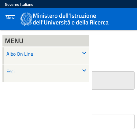
Governo Italiano
Ministero dell'Istruzione
Menu
dell'Università e della Ricerca
MENU
ALBO ON LINE
Albo On Line
Ricerca
Esci
+
Filtri Ricerca
Affissioni in corso
Nessun atto è stato trovato.