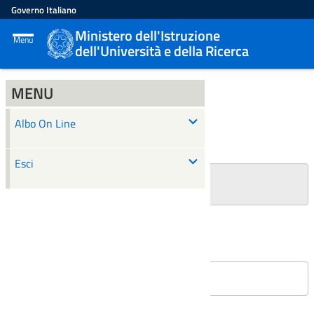
Governo Italiano
Ministero dell'Istruzione
Menu
dell'Università e della Ricerca
MENU
ALBO ON LINE
Albo On Line
Ricerca
Esci
+
Filtri Ricerca
Affissioni in corso
Nessun atto è stato trovato.