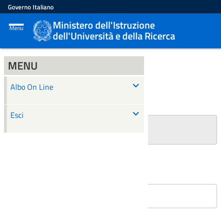
Governo Italiano
Ministero dell'Istruzione
Menu
dell'Università e della Ricerca
MENU
ALBO ON LINE
Albo On Line
Ricerca
Esci
+
Filtri Ricerca
Affissioni in corso
Nessun atto è stato trovato.