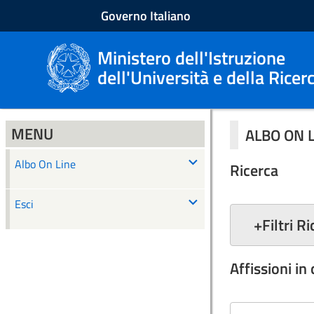
Governo Italiano
Ministero dell'Istruzione
dell'Università e della Ricer
MENU
ALBO ON 
Albo On Line
Ricerca
Esci
+
Filtri R
Affissioni in