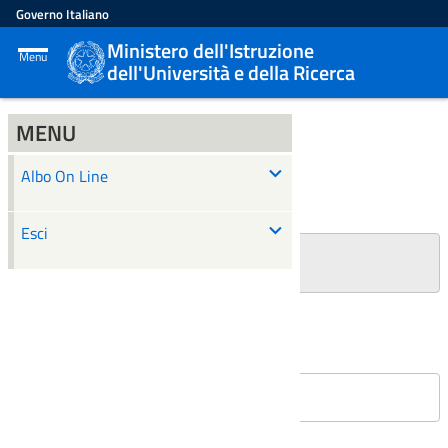
Governo Italiano
Ministero dell'Istruzione
Menu
dell'Università e della Ricerca
MENU
ALBO ON LINE
Albo On Line
Ricerca
Esci
+
Filtri Ricerca
Affissioni in corso
Nessun atto è stato trovato.