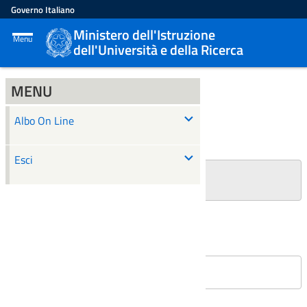
Governo Italiano
Ministero dell'Istruzione
Menu
dell'Università e della Ricerca
MENU
ALBO ON LINE
Albo On Line
Ricerca
Esci
+
Filtri Ricerca
Affissioni in corso
Nessun atto è stato trovato.