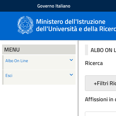
Governo Italiano
Ministero dell'Istruzione
dell'Università e della Ricer
MENU
ALBO ON 
Albo On Line
Ricerca
Esci
+
Filtri R
Affissioni in