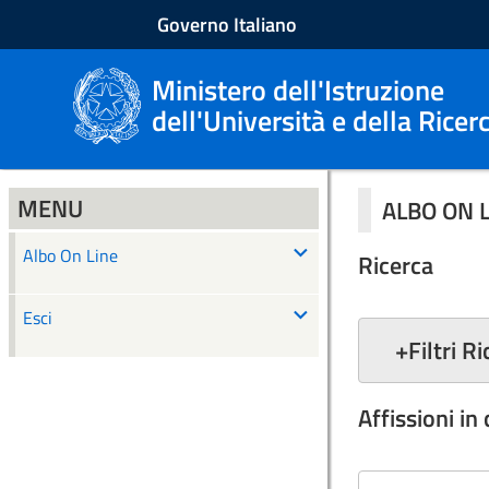
Governo Italiano
Ministero dell'Istruzione
dell'Università e della Ricer
MENU
ALBO ON 
Albo On Line
Ricerca
Esci
+
Filtri R
Affissioni in