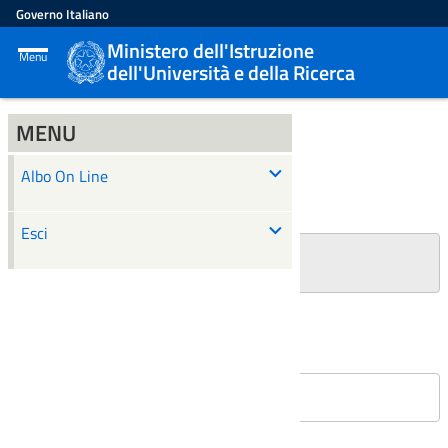
Governo Italiano
Ministero dell'Istruzione
Menu
dell'Università e della Ricerca
MENU
ALBO ON LINE
Albo On Line
Ricerca
Esci
+
Filtri Ricerca
Affissioni in corso
Nessun atto è stato trovato.