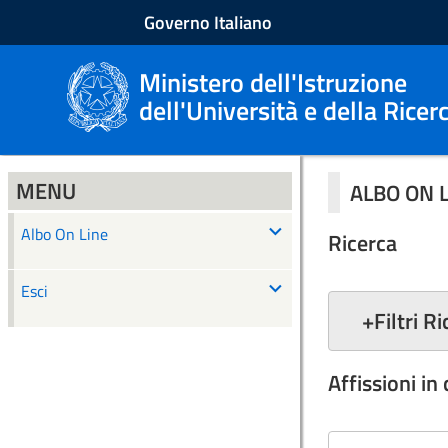
Governo Italiano
Ministero dell'Istruzione
dell'Università e della Ricer
MENU
ALBO ON 
Albo On Line
Ricerca
Esci
+
Filtri R
Affissioni in