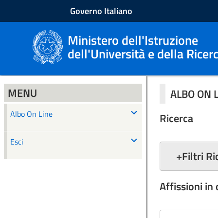
Governo Italiano
Ministero dell'Istruzione
dell'Università e della Ricer
MENU
ALBO ON 
Albo On Line
Ricerca
Esci
+
Filtri R
Affissioni in