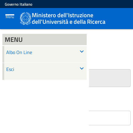
Governo Italiano
Ministero dell'Istruzione
Menu
dell'Università e della Ricerca
MENU
ALBO ON LINE
Albo On Line
Ricerca
Esci
+
Filtri Ricerca
Affissioni in corso
Nessun atto è stato trovato.