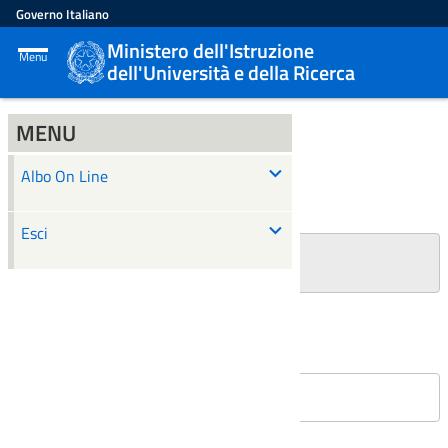
Governo Italiano
Ministero dell'Istruzione
Menu
dell'Università e della Ricerca
MENU
ALBO ON LINE
Albo On Line
Ricerca
Esci
+
Filtri Ricerca
Affissioni in corso
Nessun atto è stato trovato.