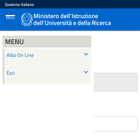
Governo Italiano
Ministero dell'Istruzione
Menu
dell'Università e della Ricerca
MENU
ALBO ON LINE
Albo On Line
Ricerca
Esci
+
Filtri Ricerca
Affissioni in corso
Nessun atto è stato trovato.