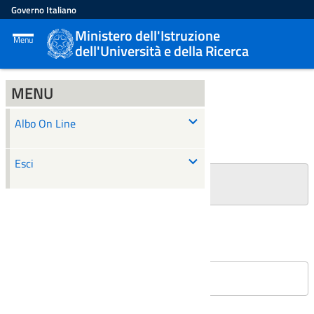
Governo Italiano
Ministero dell'Istruzione
Menu
dell'Università e della Ricerca
MENU
ALBO ON LINE
Albo On Line
Ricerca
Esci
+
Filtri Ricerca
Affissioni in corso
Nessun atto è stato trovato.