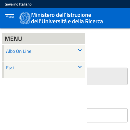
Governo Italiano
Ministero dell'Istruzione
Menu
dell'Università e della Ricerca
MENU
ALBO ON LINE
Albo On Line
Ricerca
Esci
+
Filtri Ricerca
Affissioni in corso
Nessun atto è stato trovato.