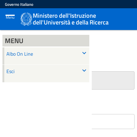
Governo Italiano
Ministero dell'Istruzione
Menu
dell'Università e della Ricerca
MENU
ALBO ON LINE
Albo On Line
Ricerca
Esci
+
Filtri Ricerca
Affissioni in corso
Nessun atto è stato trovato.