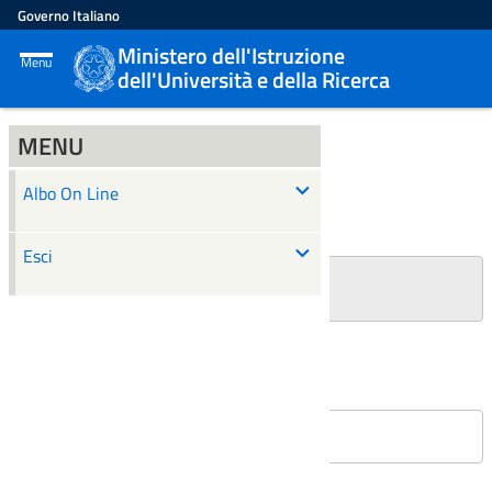
Governo Italiano
Ministero dell'Istruzione
Menu
dell'Università e della Ricerca
MENU
ALBO ON LINE
Albo On Line
Ricerca
Esci
+
Filtri Ricerca
Affissioni in corso
Nessun atto è stato trovato.