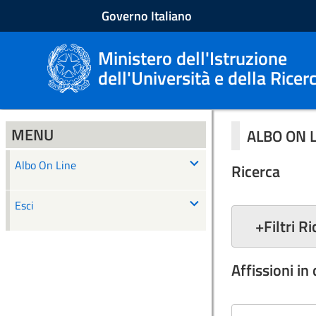
Governo Italiano
Ministero dell'Istruzione
dell'Università e della Ricer
MENU
ALBO ON 
Albo On Line
Ricerca
Esci
+
Filtri R
Affissioni in