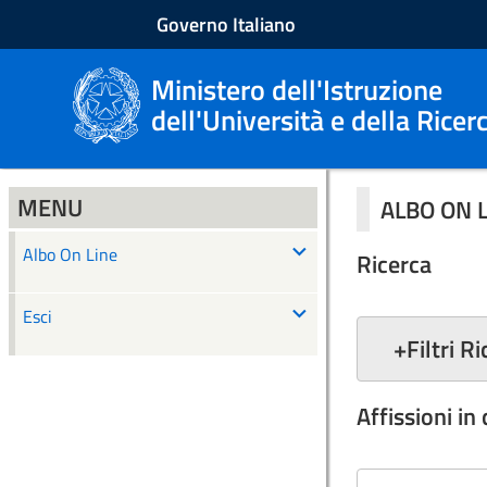
Governo Italiano
Ministero dell'Istruzione
dell'Università e della Ricer
MENU
ALBO ON 
Albo On Line
Ricerca
Esci
+
Filtri R
Affissioni in