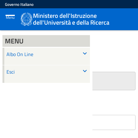
Governo Italiano
Ministero dell'Istruzione
Menu
dell'Università e della Ricerca
MENU
ALBO ON LINE
Albo On Line
Ricerca
Esci
+
Filtri Ricerca
Affissioni in corso
Nessun atto è stato trovato.