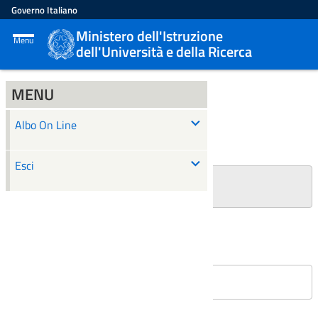
Governo Italiano
Ministero dell'Istruzione
Menu
dell'Università e della Ricerca
MENU
ALBO ON LINE
Albo On Line
Ricerca
Esci
+
Filtri Ricerca
Affissioni in corso
Nessun atto è stato trovato.