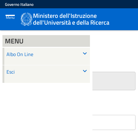
Governo Italiano
Ministero dell'Istruzione
Menu
dell'Università e della Ricerca
MENU
ALBO ON LINE
Albo On Line
Ricerca
Esci
+
Filtri Ricerca
Affissioni in corso
Nessun atto è stato trovato.