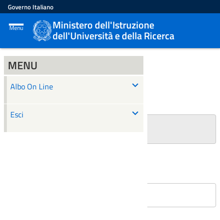
Governo Italiano
Ministero dell'Istruzione
Menu
dell'Università e della Ricerca
MENU
ALBO ON LINE
Albo On Line
Ricerca
Esci
+
Filtri Ricerca
Affissioni in corso
Nessun atto è stato trovato.