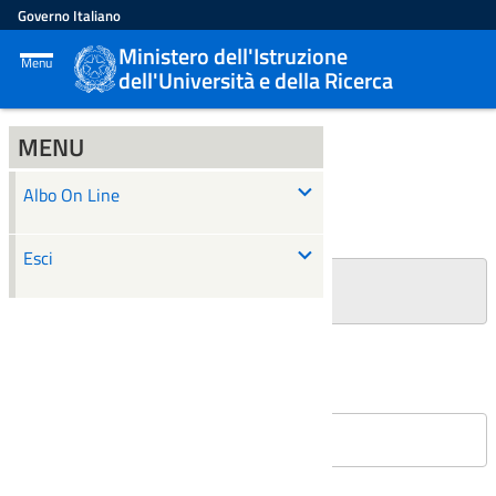
Governo Italiano
Ministero dell'Istruzione
Menu
dell'Università e della Ricerca
MENU
ALBO ON LINE
Albo On Line
Ricerca
Esci
+
Filtri Ricerca
Affissioni in corso
Nessun atto è stato trovato.