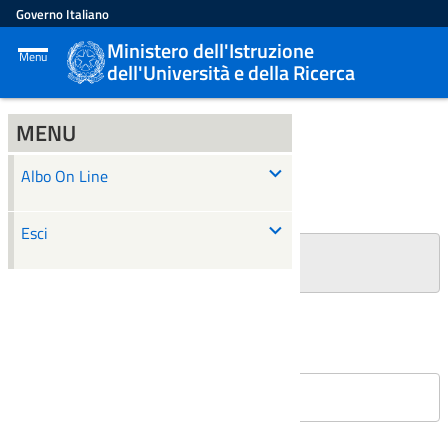
Governo Italiano
Ministero dell'Istruzione
Menu
dell'Università e della Ricerca
MENU
ALBO ON LINE
Albo On Line
Ricerca
Esci
+
Filtri Ricerca
Affissioni in corso
Nessun atto è stato trovato.