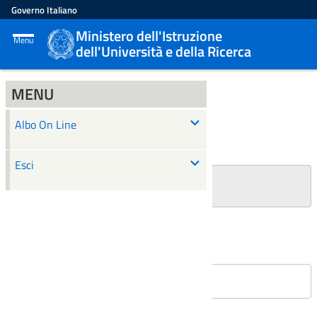
Governo Italiano
Ministero dell'Istruzione
Menu
dell'Università e della Ricerca
MENU
ALBO ON LINE
Albo On Line
Ricerca
Esci
+
Filtri Ricerca
Affissioni in corso
Nessun atto è stato trovato.