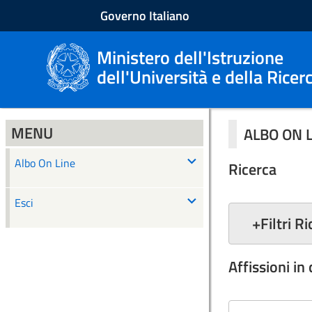
Governo Italiano
Ministero dell'Istruzione
dell'Università e della Ricer
MENU
ALBO ON 
Albo On Line
Ricerca
Esci
+
Filtri R
Affissioni in