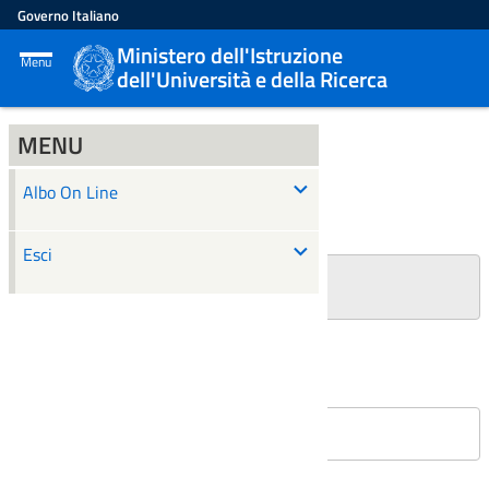
Governo Italiano
Ministero dell'Istruzione
Menu
dell'Università e della Ricerca
MENU
ALBO ON LINE
Albo On Line
Ricerca
Esci
+
Filtri Ricerca
Affissioni in corso
Nessun atto è stato trovato.