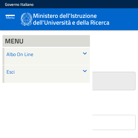
Governo Italiano
Ministero dell'Istruzione
Menu
dell'Università e della Ricerca
MENU
ALBO ON LINE
Albo On Line
Ricerca
Esci
+
Filtri Ricerca
Affissioni in corso
Nessun atto è stato trovato.