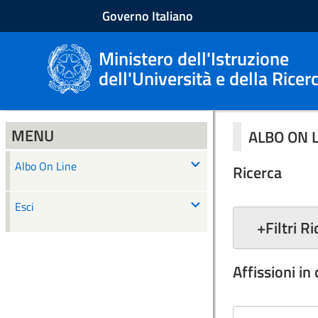
Governo Italiano
Ministero dell'Istruzione
dell'Università e della Ricer
MENU
ALBO ON 
Albo On Line
Ricerca
Esci
+
Filtri R
Affissioni in