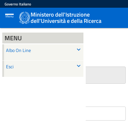
Governo Italiano
Ministero dell'Istruzione
Menu
dell'Università e della Ricerca
MENU
ALBO ON LINE
Albo On Line
Ricerca
Esci
+
Filtri Ricerca
Affissioni in corso
Nessun atto è stato trovato.