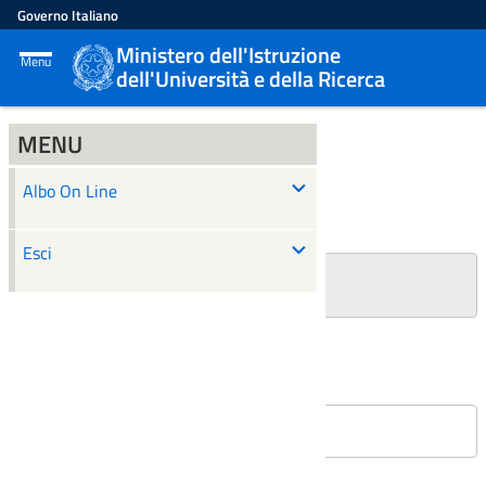
Governo Italiano
Ministero dell'Istruzione
Menu
dell'Università e della Ricerca
MENU
ALBO ON LINE
Albo On Line
Ricerca
Esci
+
Filtri Ricerca
Affissioni in corso
Nessun atto è stato trovato.