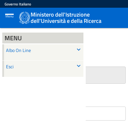
Governo Italiano
Ministero dell'Istruzione
Menu
dell'Università e della Ricerca
MENU
ALBO ON LINE
Albo On Line
Ricerca
Esci
+
Filtri Ricerca
Affissioni in corso
Nessun atto è stato trovato.