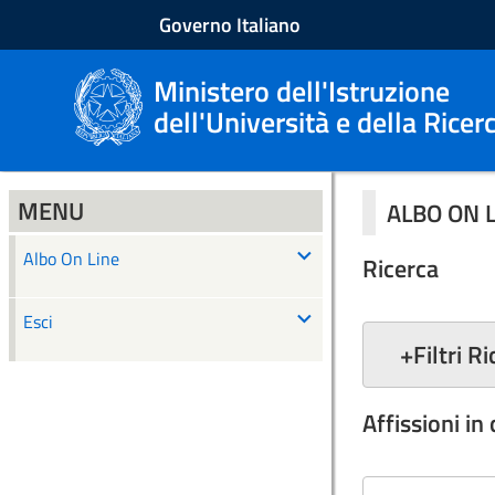
Governo Italiano
Ministero dell'Istruzione
dell'Università e della Ricer
MENU
ALBO ON 
Albo On Line
Ricerca
Esci
+
Filtri R
Affissioni in