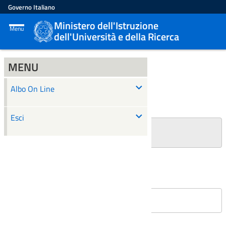
Governo Italiano
Ministero dell'Istruzione
Menu
dell'Università e della Ricerca
MENU
ALBO ON LINE
Albo On Line
Ricerca
Esci
+
Filtri Ricerca
Affissioni in corso
Nessun atto è stato trovato.