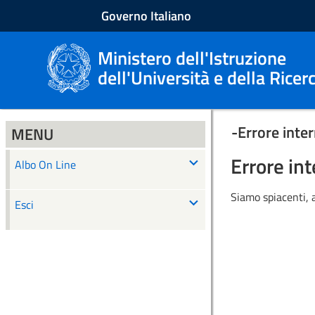
Governo Italiano
Ministero dell'Istruzione
dell'Università e della Ricer
-
Errore inte
MENU
Errore in
Albo On Line
Siamo spiacenti,
Esci