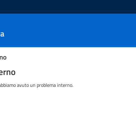
ca
rno
terno
 abbiamo avuto un problema interno.