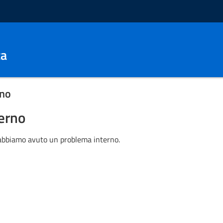
ca
rno
terno
 abbiamo avuto un problema interno.