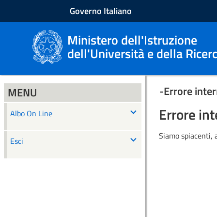
Governo Italiano
Ministero dell'Istruzione
dell'Università e della Ricer
-
Errore inte
MENU
Errore in
Albo On Line
Siamo spiacenti,
Esci