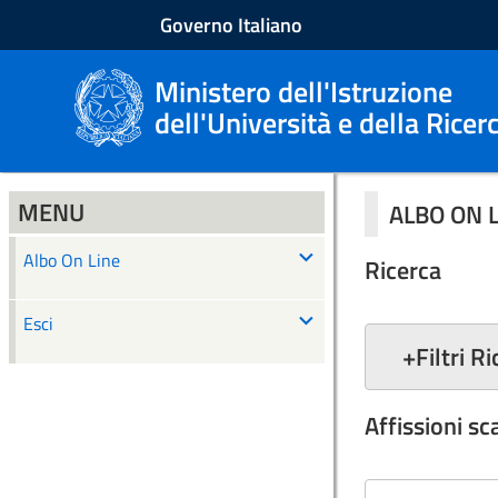
Governo Italiano
Ministero dell'Istruzione
dell'Università e della Ricer
MENU
ALBO ON 
Albo On Line
Ricerca
Esci
+
Filtri R
Affissioni s