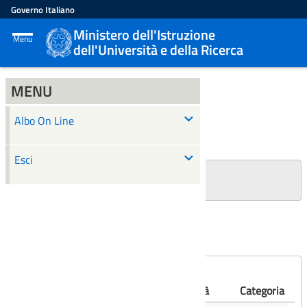
Governo Italiano
Ministero dell'Istruzione
Menu
dell'Università e della Ricerca
MENU
ALBO ON LINE
Albo On Line
Ricerca
Esci
+
Filtri Ricerca
Affissioni scadute
Numero
Albo
Oggetto
Validità
Categoria