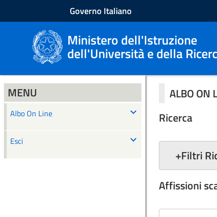
Governo Italiano
Ministero dell'Istruzione
dell'Università e della Ricer
MENU
ALBO ON 
Albo On Line
Ricerca
Esci
+
Filtri R
Affissioni s