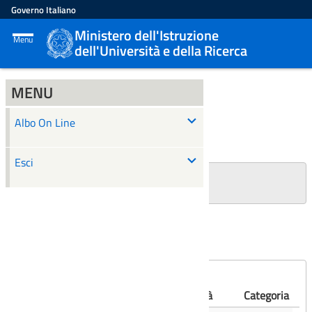
Governo Italiano
Ministero dell'Istruzione
Menu
dell'Università e della Ricerca
MENU
ALBO ON LINE
Albo On Line
Ricerca
Esci
+
Filtri Ricerca
Affissioni scadute
Numero
Albo
Oggetto
Validità
Categoria