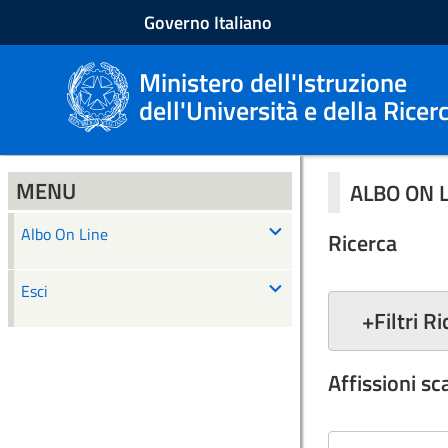
Governo Italiano
Ministero dell'Istruzione
dell'Università e della Ricer
MENU
ALBO ON 
Albo On Line
Ricerca
Esci
+
Filtri R
Affissioni s